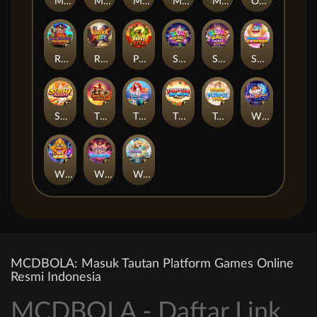
Mahjong Beauty
Mahjong Dragon Ways
MAYA TEMPLE OF FORTUNE
MEGA FORTUNE OX
MR DIAMOND DELUXE
Olympus Fortune
REDBEARD TREASURE
Rooster Blitz
Pedas Gila
Sugar Blast
Sugar Blast Frenzy
Sugar Candy Bonanza
SUSHI RUSH
THE BIG THE FAT THE UGLY
TIDES OF FORTUNE
TOMYUM BONANZA
Treasures of Olympus 1000
WHITE ELEPHANT
WILD MINER
WILD WITCH SUGAR BONANZA
Wonder Ace
MCDBOLA: Masuk Tautan Platform Games Online
Resmi Indonesia
MCDBOLA - Daftar Link