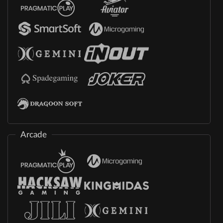
Arcade