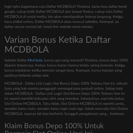
Ingin tahu bagaimana cara Daftar MCDBOLA? Pertama, kamu bisa daftar lewat
google, cukup ketik Daftar MCDBOLA dan taraaa! Kedua, cukup tulis Daftar
MCDBOLA di sosial media, lalu akan mendapatkan linknya langsung. Ketiga,
baca artikel online, Daftar MCDBOLA akan muncul seketika. Keempat, ya
daftar secara normal lah, lewat link website resmi mereka.
Varian Bonus Ketika Daftar
MCDBOLA
Setelah Daftar
Mcd bola
, bonus apa yang menanti? Pertama, bonus depo 100%
dijamin terpercaya. Kedua, bonus harian karena terlalu sering bermain. Ketiga,
bonus kekalahan ketika bermain sangat lama. Keempat, bonus kejutan yang
pastinya berbeda setiap saat.
MCDBOLA - Daftar Link Login Slot Bonus Depo 100% Terbaru Hari Ini, sebuah
frasa yang bak mantra penggugah semangat para penjudi online. Setiap kata
dalam MCDBOLA - Daftar Link Login Slot Bonus Depo 100% Terbaru Hari Ini
ini seperti memiliki kekuatan sihir yang memikat. Selanjutnya, mari kita bahas
Slot Online MCDBOLA. Tahu tidak, Slot Online MCDBOLA ini seperti candu,
semakin kamu main, semakin kamu ingin main lagi. Sekali mencoba Slot Online
MCDBOLA, rasanya tak bisa berhenti. Sungguh pengalaman yang... berkesan.
Klaim Bonus Depo 100% Untuk