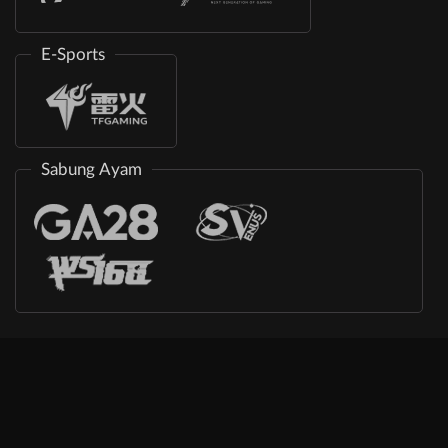
E-Sports
Sabung Ayam