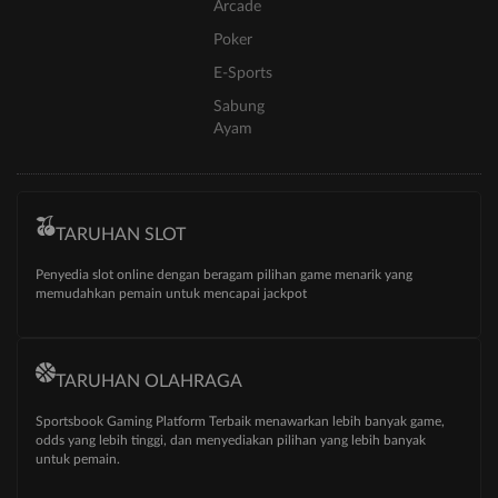
Arcade
Poker
E-Sports
Sabung
Ayam
TARUHAN SLOT
Penyedia slot online dengan beragam pilihan game menarik yang
memudahkan pemain untuk mencapai jackpot
TARUHAN OLAHRAGA
Sportsbook Gaming Platform Terbaik menawarkan lebih banyak game,
odds yang lebih tinggi, dan menyediakan pilihan yang lebih banyak
untuk pemain.