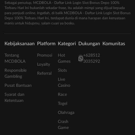
Sebagai penutup, MCDBOLA - Daftar Link Login Slot Bonus Depo 100%
Terbaru Hari Ini bukanlah sekadar frase, itu adalah mimpi yang dijual kepada
para penjudi online. Ingatlah, di balik MCDBOLA - Daftar Link Login Slot Bonus
Depo 100% Terbaru Hari Ini, terdapat dunia di mana harapan dan kenyataan
manis untuk hidupmu, salam cuan ya bosku.
Kebijaksanaan
Platform
Kategori
Dukungan
Komunitas
Tentang
Promosi
Hot
+628512
MCDBOLA
Games
3035292
Loyalty
Responsible
Slots
Referral
Gambling
Live
Pusat Bantuan
Casino
Syarat dan
Race
Ketentuan
Togel
Olahraga
Crash
Game