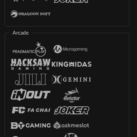
Arcade