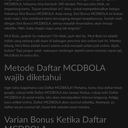
MCDBOLA, hidupmu bisa berubah 180 derajat. Percaya atau tidak, ya
tergantung kamu. Tujuan penulisan ini? Jelas, untuk memperkenalkan betapa
hebatnya Slot Bonus MCDBOLA. Kata orang, Slot Bonus MCDBOLA ini bukan
main-main, bisa membuat kamu tercengang dengan keajaibannya. Seolah-olah,
dengan Slot Bonus MCDBOLA, semua masalah finansialmu akan lenyap
seketika. Wah, kalau begitu siapa yang tak tergoda?
Mcd Bola, apakah itu makanan? Oh tidak, jauh dari itu. Mcd Bola ini adalah
istilah yang sedang naik daun di kalangan pencinta slot online hari ini. Mereka
bilang, Mcd Bola adalah kunci utama untuk menjadi sultan judi online. Ajaib,
bukan? Tapi jangan salah, walaupun terdengar seperti nama restoran cepat saji,
Mcd Bola ini serius lho.
Metode Daftar MCDBOLA
wajib diketahui
Ingin tahu bagaimana cara Daftar MCDBOLA? Pertama, kamu bisa daftar lewat
google, cukup ketik Daftar MCDBOLA dan taraaa! Kedua, cukup tulis Daftar
MCDBOLA di sosial media, lalu akan mendapatkan linknya langsung. Ketiga,
baca artikel online, Daftar MCDBOLA akan muncul seketika. Keempat, ya
daftar secara normal lah, lewat link website resmi mereka.
Varian Bonus Ketika Daftar