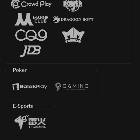
Poker
E-Sports