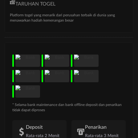
TARUHAN TOGEL
Platform togel yang menarik dari perusahan terbaik di dunia yang
menawarkan hadiah kemenangan besar
* Selama bank maintenance dan bank offline deposit dan penarikan
tidak dapat diproses
Deposit
Penarikan
Rata-rata 2 Menit
Rata-rata 3 Menit