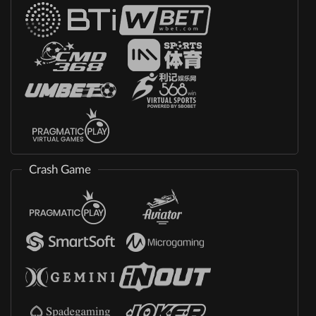
Crash Game