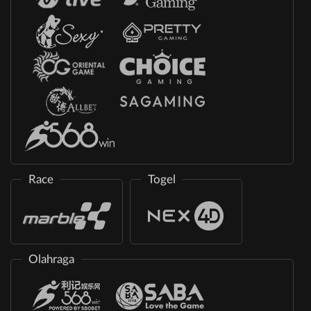
Race
Togel
Olahraga