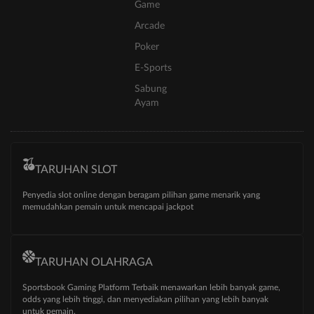
Game
Arcade
Poker
E-Sports
Sabung
Ayam
TARUHAN SLOT
Penyedia slot online dengan beragam pilihan game menarik yang
memudahkan pemain untuk mencapai jackpot
TARUHAN OLAHRAGA
Sportsbook Gaming Platform Terbaik menawarkan lebih banyak game,
odds yang lebih tinggi, dan menyediakan pilihan yang lebih banyak
untuk pemain.