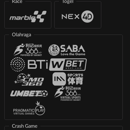
Race
Togel
Olahraga
Crash Game