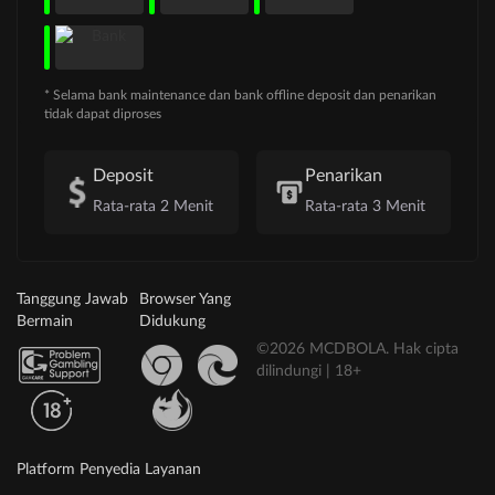
* Selama bank maintenance dan bank offline deposit dan penarikan
tidak dapat diproses
Deposit
Penarikan
Rata-rata 2 Menit
Rata-rata 3 Menit
Tanggung Jawab
Browser Yang
Bermain
Didukung
©2026 MCDBOLA. Hak cipta
dilindungi | 18+
Platform Penyedia Layanan