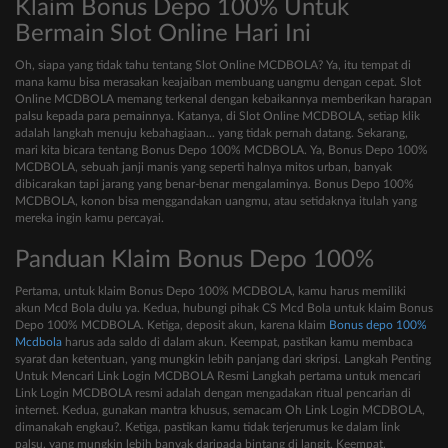
Klaim Bonus Depo 100% Untuk
Bermain Slot Online Hari Ini
Oh, siapa yang tidak tahu tentang Slot Online MCDBOLA? Ya, itu tempat di
mana kamu bisa merasakan keajaiban membuang uangmu dengan cepat. Slot
Online MCDBOLA memang terkenal dengan kebaikannya memberikan harapan
palsu kepada para pemainnya. Katanya, di Slot Online MCDBOLA, setiap klik
adalah langkah menuju kebahagiaan... yang tidak pernah datang. Sekarang,
mari kita bicara tentang Bonus Depo 100% MCDBOLA. Ya, Bonus Depo 100%
MCDBOLA, sebuah janji manis yang seperti halnya mitos urban, banyak
dibicarakan tapi jarang yang benar-benar mengalaminya. Bonus Depo 100%
MCDBOLA, konon bisa menggandakan uangmu, atau setidaknya itulah yang
mereka ingin kamu percayai.
Panduan Klaim Bonus Depo 100%
Pertama, untuk klaim Bonus Depo 100% MCDBOLA, kamu harus memiliki
akun Mcd Bola dulu ya. Kedua, hubungi pihak CS Mcd Bola untuk klaim Bonus
Depo 100% MCDBOLA. Ketiga, deposit akun, karena klaim
Bonus depo 100%
Mcdbola
harus ada saldo di dalam akun. Keempat, pastikan kamu membaca
syarat dan ketentuan, yang mungkin lebih panjang dari skripsi. Langkah Penting
Untuk Mencari Link Login MCDBOLA Resmi Langkah pertama untuk mencari
Link Login MCDBOLA resmi adalah dengan mengadakan ritual pencarian di
internet. Kedua, gunakan mantra khusus, semacam Oh Link Login MCDBOLA,
dimanakah engkau?. Ketiga, pastikan kamu tidak terjerumus ke dalam link
palsu, yang mungkin lebih banyak daripada bintang di langit. Keempat,