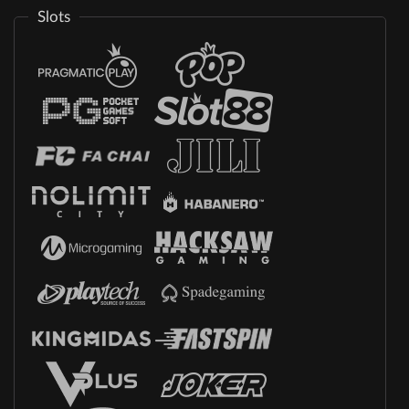
Slots