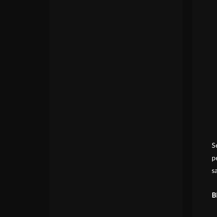
S
p
s
B