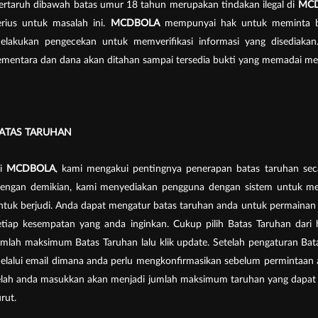
ertaruh dibawah batas umur 18 tahun merupakan tindakan ilegal di
MC
erius untuk masalah ini.
MCDBOLA
mempunyai hak untuk meminta b
elakukan pengecekan untuk memverifikasi informasi yang disediaka
ementara dan dana akan ditahan sampai tersedia bukti yang memadai m
ATAS TARUHAN
i
MCDBOLA
, kami mengakui pentingnya penerapan batas taruhan seca
engan demikian, kami menyediakan pengguna dengan sistem untuk me
ntuk berjudi. Anda dapat mengatur batas taruhan anda untuk permainan 
etiap kesempatan yang anda inginkan. Cukup pilih Batas Taruhan dari
umlah maksimum Batas Taruhan lalu klik update. Setelah pengaturan Ba
elalui email dimana anda perlu mengkonfirmasikan sebelum permintaan a
elah anda masukkan akan menjadi jumlah maksimum taruhan yang dapat an
urut.