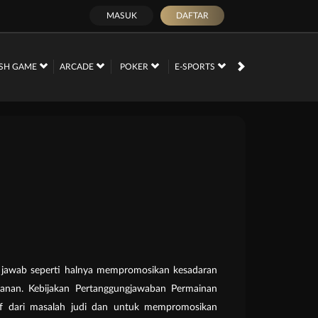
MASUK
DAFTAR
SH GAME
ARCADE
POKER
E-SPORTS
SABUNG AYAM
jawab seperti halnya mempromosikan kesadaran
yanan. Kebijakan Pertanggungjawaban Permainan
f dari masalah judi dan untuk mempromosikan