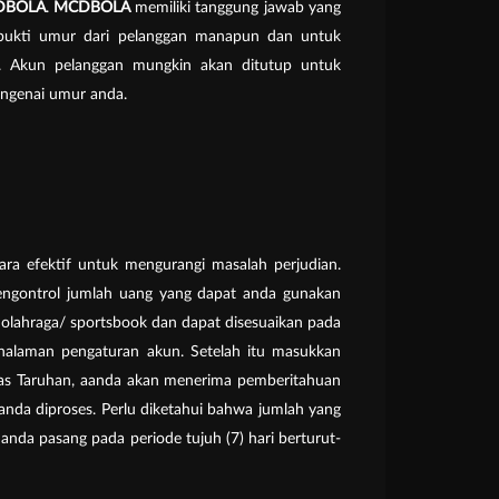
DBOLA
.
MCDBOLA
memiliki tanggung jawab yang
ukti umur dari pelanggan manapun dan untuk
n. Akun pelanggan mungkin akan ditutup untuk
engenai umur anda.
ra efektif untuk mengurangi masalah perjudian.
ngontrol jumlah uang yang dapat anda gunakan
olahraga/ sportsbook dan dapat disesuaikan pada
 halaman pengaturan akun. Setelah itu masukkan
tas Taruhan, aanda akan menerima pemberitahuan
nda diproses. Perlu diketahui bahwa jumlah yang
da pasang pada periode tujuh (7) hari berturut-