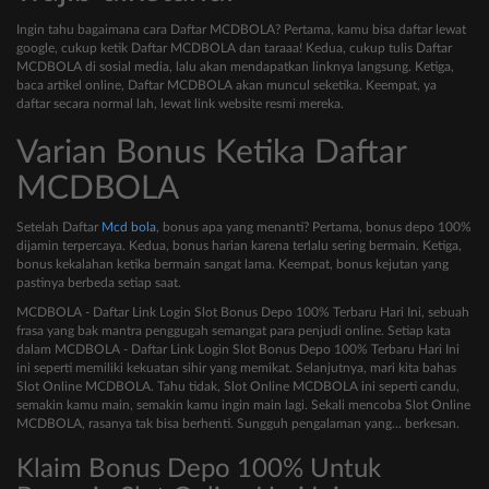
Ingin tahu bagaimana cara Daftar MCDBOLA? Pertama, kamu bisa daftar lewat
google, cukup ketik Daftar MCDBOLA dan taraaa! Kedua, cukup tulis Daftar
MCDBOLA di sosial media, lalu akan mendapatkan linknya langsung. Ketiga,
baca artikel online, Daftar MCDBOLA akan muncul seketika. Keempat, ya
daftar secara normal lah, lewat link website resmi mereka.
Varian Bonus Ketika Daftar
MCDBOLA
Setelah Daftar
Mcd bola
, bonus apa yang menanti? Pertama, bonus depo 100%
dijamin terpercaya. Kedua, bonus harian karena terlalu sering bermain. Ketiga,
bonus kekalahan ketika bermain sangat lama. Keempat, bonus kejutan yang
pastinya berbeda setiap saat.
MCDBOLA - Daftar Link Login Slot Bonus Depo 100% Terbaru Hari Ini, sebuah
frasa yang bak mantra penggugah semangat para penjudi online. Setiap kata
dalam MCDBOLA - Daftar Link Login Slot Bonus Depo 100% Terbaru Hari Ini
ini seperti memiliki kekuatan sihir yang memikat. Selanjutnya, mari kita bahas
Slot Online MCDBOLA. Tahu tidak, Slot Online MCDBOLA ini seperti candu,
semakin kamu main, semakin kamu ingin main lagi. Sekali mencoba Slot Online
MCDBOLA, rasanya tak bisa berhenti. Sungguh pengalaman yang... berkesan.
Klaim Bonus Depo 100% Untuk